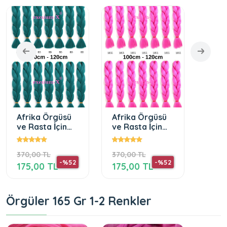
Afrika Örgüsü
Afrika Örgüsü
Afri
ve Rasta İçin
ve Rasta İçin
ve Ra
Sentetik Saç
Sentetik Saç
Sent
100 GR BD
100 GR 1855
100G
370,00 TL
370,00 TL
370,0
-%52
-%52
175,00 TL
175,00 TL
175,
Örgüler 165 Gr 1-2 Renkler