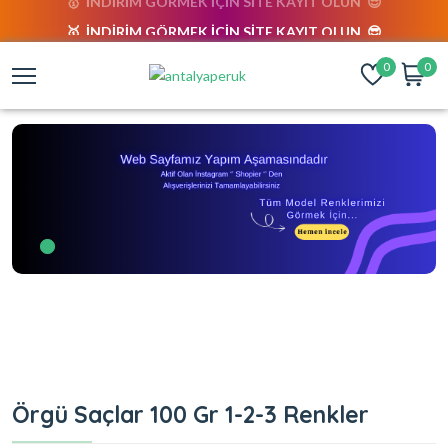
🥇 İNDİRİM GÖRMEK İÇİN SİTE KAYIT OLUN 😎
0
0
Örgü Saçlar 100 Gr 1-2-3 Renkler