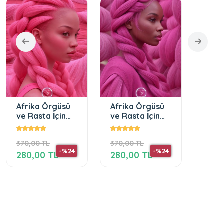
Afrika Örgüsü
Afrika Örgüsü
Afri
ve Rasta İçin
ve Rasta İçin
ve Ra
Sentetik Saç
Sentetik Saç
Sent
165 Gr Pink
165 Gr 1855
165 
370,00 TL
370,00 TL
370,0
-%24
-%24
280,00 TL
280,00 TL
280,