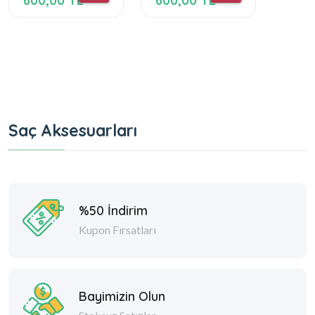
600,00 TL
600,00 TL
600,
Saç Aksesuarları
%50 İndirim
Kupon Fırsatları
Bayimizin Olun