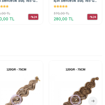
in Sentetik Saç 165 Gr
İçin Sentetik Saç 165 Gr
55
Grey
,00 TL
370,00 TL
-%24
-%24
0,00 TL
280,00 TL