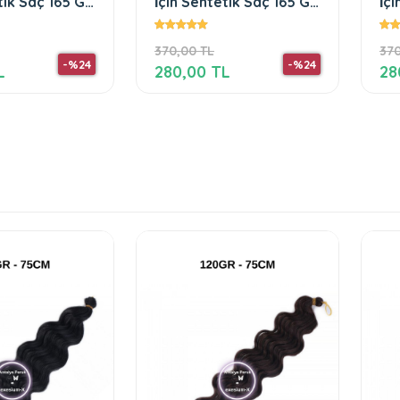
etik Saç 165 Gr
İçin Sentetik Saç 165 Gr
İç
Pink
18
370,00 TL
370
-%24
-%24
L
280,00 TL
28