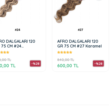
RO DALGALARI 120
AFRO DALGALAR 120 Gr
 75 CM #27 Karamel
75 Cm 613 Platin
,00 TL
840,00 TL
-%28
-%28
0,00 TL
600,00 TL