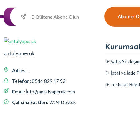
Abone O
Kurumsa
antalyaperuk
Satış Sözleşm
Adres:
.
İptal ve İade P
Telefon:
0544 829 17 93
Teslimat Bilgil
Email:
İnfo@antalyaperuk.com
Çalışma Saatleri:
7/24 Destek