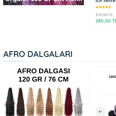
İçin Sent
Pink2
370,00 TL
280,00 T
AFRO DALGALARI