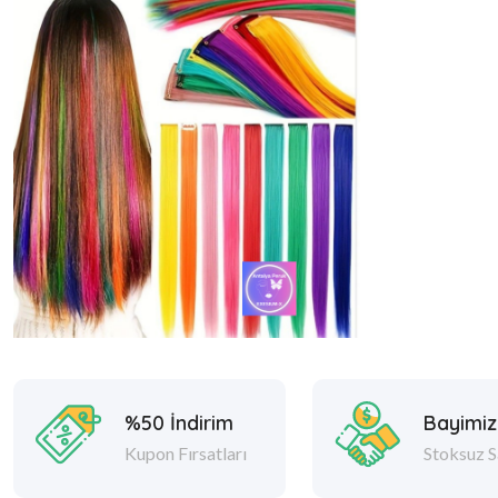
%50 İndirim
Bayimiz
Kupon Fırsatları
Stoksuz S