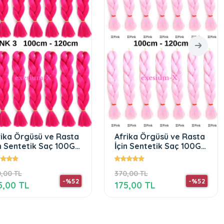
rika Örgüsü ve Rasta
Afrika Örgüsü ve Rasta
in Sentetik Saç 100Gr
İçin Sentetik Saç 100
nk2
GR #30 Bakır
,00 TL
370,00 TL
-%52
-%52
5,00 TL
175,00 TL