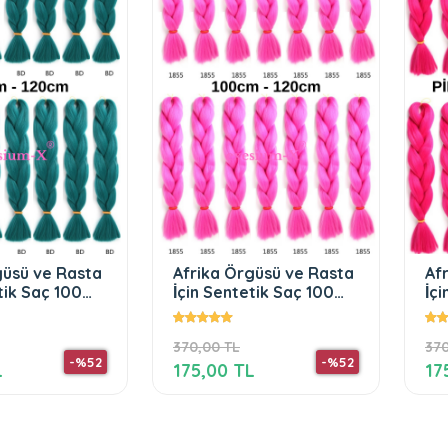
güsü ve Rasta
Afrika Örgüsü ve Rasta
Af
etik Saç 100
İçin Sentetik Saç 100Gr
İç
Pink
Pi
370,00 TL
370
-%52
-%52
L
175,00 TL
17