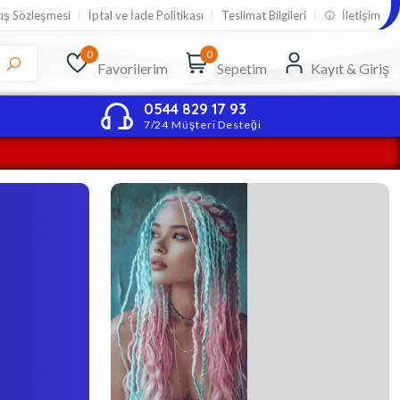
tış Sözleşmesi
İptal ve İade Politikası
Teslimat Bilgileri
İletişim
0
0
Favorilerim
Sepetim
Kayıt & Giriş
0544 829 17 93
7/24 Müşteri Desteği