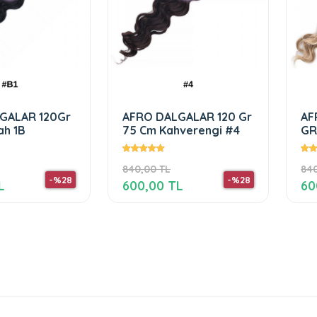
GALAR 120 Gr
AFRO DALGALARI 120
AF
verengi #4
GR 75 CM #24
GR
Balköpüğü
840,00 TL
840
-%28
-%28
L
600,00 TL
60