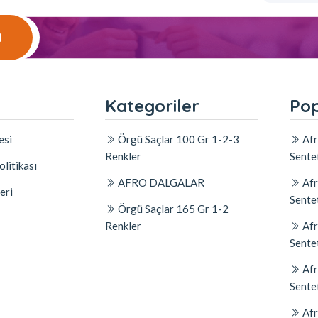
l
l
Kategoriler
Pop
esi
Örgü Saçlar 100 Gr 1-2-3
Afr
Renkler
Sente
olitikası
AFRO DALGALAR
Afr
eri
Sente
Örgü Saçlar 165 Gr 1-2
Renkler
Afr
Sente
Afr
Sente
Afr