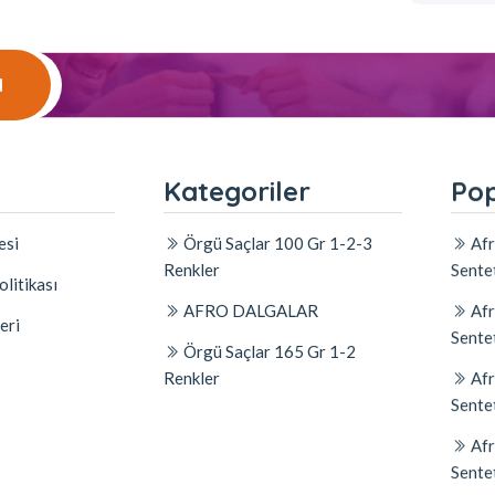
l
l
Kategoriler
Pop
esi
Örgü Saçlar 100 Gr 1-2-3
Afr
Renkler
Sente
olitikası
AFRO DALGALAR
Afr
eri
Sente
Örgü Saçlar 165 Gr 1-2
Renkler
Afr
Sente
Afr
Sente