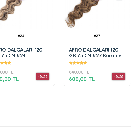
AFRO DALGALARI 120
AFRO DALGALAR 120 Gr
GR 75 CM #27 Karamel
75 Cm 613 Platin
840,00 TL
840,00 TL
-%28
-%28
600,00 TL
600,00 TL