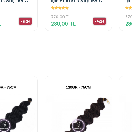
etik Saç 165 Gr
İçin Sentetik Saç 165 Gr
İç
Pink
18
370,00 TL
370
-%24
-%24
L
280,00 TL
28