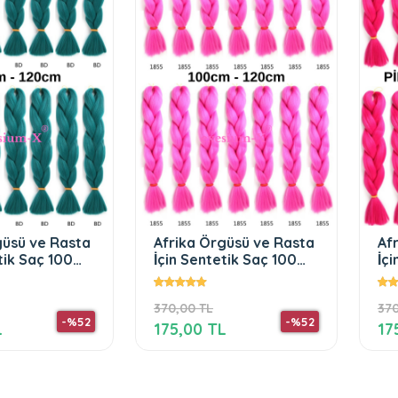
 Örgüsü ve Rasta
Afrika Örgüsü ve Rasta
entetik Saç 100
İçin Sentetik Saç 100Gr
5
Pink
TL
370,00 TL
-%52
-%52
 TL
175,00 TL