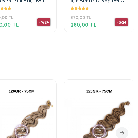
in Sentetik Saç 165 Gr
İçin Sentetik Saç 165 Gr
55
Grey
,00 TL
370,00 TL
-%24
-%24
0,00 TL
280,00 TL