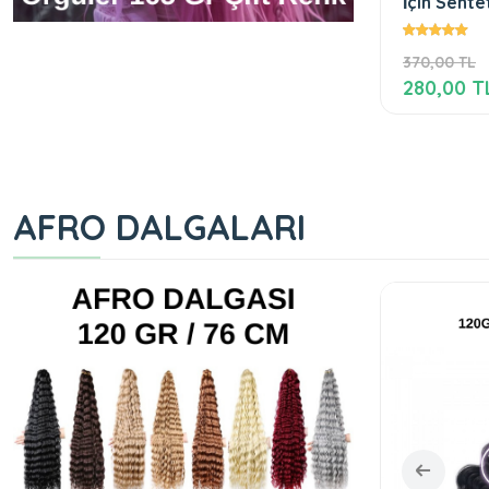
İçin Sent
Pink2
370,00 TL
280,00 T
AFRO DALGALARI