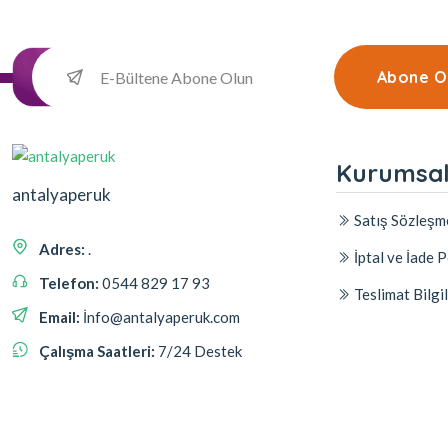
Abone O
Kurumsa
antalyaperuk
Satış Sözleşm
Adres:
.
İptal ve İade P
Telefon:
0544 829 17 93
Teslimat Bilgil
Email:
İnfo@antalyaperuk.com
Çalışma Saatleri:
7/24 Destek