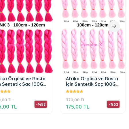
Afrika Örgüsü ve Rasta
Afrika Örgüsü ve Rasta
İçin Sentetik Saç 100Gr
İçin Sentetik Saç 100
Pink2
GR #30 Bakır
370,00 TL
370,00 TL
-%52
-%52
175,00 TL
175,00 TL