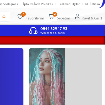
tış Sözleşmesi
İptal ve İade Politikası
Teslimat Bilgileri
İletişim
0
0
Favorilerim
Sepetim
Kayıt & Giriş
0544 829 17 93
Whatsaap Sipariş