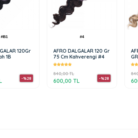
DALGALAR 120 Gr
AFRO DALGALARI 120
 Kahverengi #4
GR 75 CM #24
Balköpüğü
 TL
840,00 TL
-%28
-%28
00 TL
600,00 TL