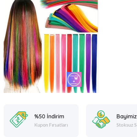
%50 İndirim
Bayimiz
Kupon Fırsatları
Stoksuz S