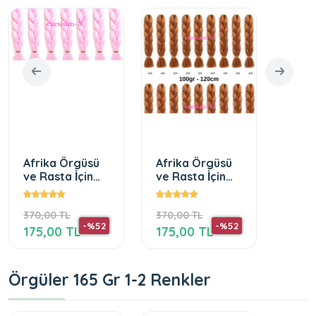
Afrika Örgüsü
Afrika Örgüsü
Afri
ve Rasta İçin
ve Rasta İçin
ve Ra
Sentetik Saç
Sentetik Saç
Sent
100Gr Pink2
100 GR #30
100 
370,00 TL
370,00 TL
380,0
Bakır
-%52
-%52
175,00 TL
175,00 TL
280,
Örgüler 165 Gr 1-2 Renkler