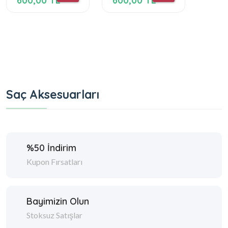
600,00 TL
600,00 TL
600,
Saç Aksesuarları
%50 İndirim
Kupon Fırsatları
Bayimizin Olun
Stoksuz Satışlar