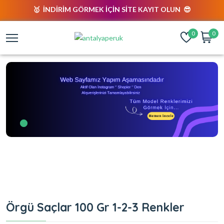
🥇 İNDİRİM GÖRMEK İÇİN SİTE KAYIT OLUN 😎
0
0
Örgü Saçlar 100 Gr 1-2-3 Renkler